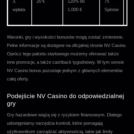
3.
20 €
120% do
75
Ga
wpłata
1.000 €
Spinów
Ol
10
Warunki, gry i wysokości bonusów mogą zostać zmienione.
Pełne informacje są dostępne na oficjalnej stronie NV Casino.
Oprócz tego pakietu startowego możemy oferować także
inne promocje, a także cashback tygodniowy. W tym sensie
NV Casino bonus pozostaje jednym z głównych elementów
całej oferty.
Podejście NV Casino do odpowiedzialnej
gry
Gry hazardowe wiążą się z ryzykiem finansowym. Dlatego
udostępniamy narzędzia kontroli, które pomagają
użytkownikom zarządzać aktywnością, takie jak limity