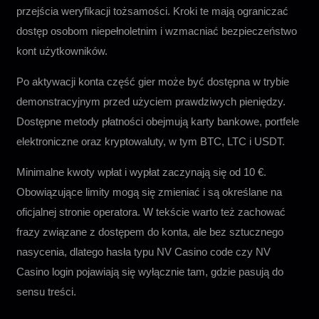
przejścia weryfikacji tożsamości. Kroki te mają ograniczać
dostęp osobom niepełnoletnim i wzmacniać bezpieczeństwo
kont użytkowników.
Po aktywacji konta część gier może być dostępna w trybie
demonstracyjnym przed użyciem prawdziwych pieniędzy.
Dostępne metody płatności obejmują karty bankowe, portfele
elektroniczne oraz kryptowaluty, w tym BTC, LTC i USDT.
Minimalne kwoty wpłat i wypłat zaczynają się od 10 €.
Obowiązujące limity mogą się zmieniać i są określane na
oficjalnej stronie operatora. W tekście warto też zachować
frazy związane z dostępem do konta, ale bez sztucznego
nasycenia, dlatego hasła typu NV Casino code czy NV
Casino login pojawiają się wyłącznie tam, gdzie pasują do
sensu treści.