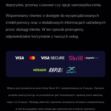
depozytów, przerwy czasowe czy opcje samowykluczenia.
Wspominamy również o dostępie do wyspecjalizowanych
źródeł pomocy oraz o dodatkowych informacjach udzielanych
przez obsługę klienta. W ten sposób promujemy
odpowiedzialne korzystanie z naszych usług.
Witryna jest prowadzona przez firmę Nixxe B.V. zarejestrowaną na Curaçao. Operator
posiada ważną licencję na prowadzenie gier hazardowych, wydaną przez właściwy
organ na Curaçao. Obsługę płatności zapewnia zewnętrzny dostawca zarejestrowany
w Unii Europejskiej, który działa jako pełnomocnik w imieniu operatora.