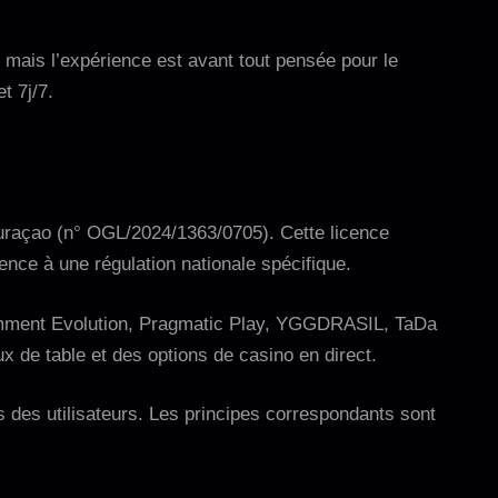
mais l’expérience est avant tout pensée pour le
t 7j/7.
 Curaçao (n° OGL/2024/1363/0705). Cette licence
ence à une régulation nationale spécifique.
tamment Evolution, Pragmatic Play, YGGDRASIL, TaDa
 de table et des options de casino en direct.
 des utilisateurs. Les principes correspondants sont