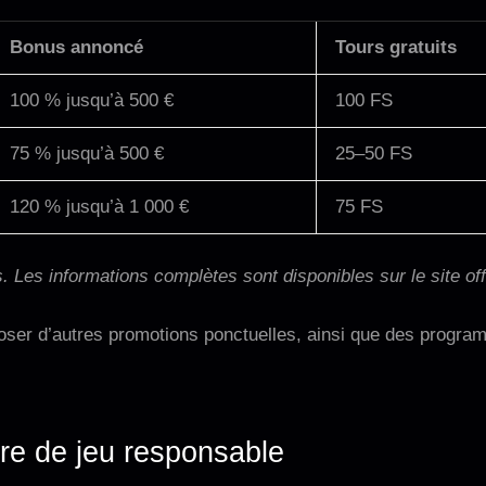
Bonus annoncé
Tours gratuits
100 % jusqu’à 500 €
100 FS
75 % jusqu’à 500 €
25–50 FS
120 % jusqu’à 1 000 €
75 FS
. Les informations complètes sont disponibles sur le site of
poser d’autres promotions ponctuelles, ainsi que des progra
e de jeu responsable