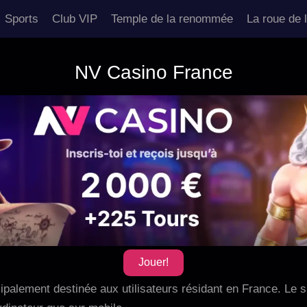
Sports
Club VIP
Temple de la renommée
La roue de 
NV Casino France
Jouer!
palement destinée aux utilisateurs résidant en France. Le si