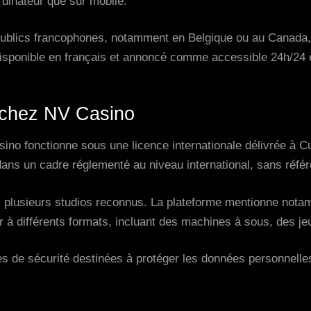
rdinateur que sur mobile.
publics francophones, notamment en Belgique ou au Canada, 
isponible en français et annoncé comme accessible 24h/24 e
 chez NV Casino
asino fonctionne sous une licence internationale délivrée à
ans un cadre réglementé au niveau international, sans référ
ec plusieurs studios reconnus. La plateforme mentionne no
 différents formats, incluant des machines à sous, des jeux
 de sécurité destinées à protéger les données personnelles