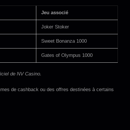
Jeu associé
Joker Stoker
Sweet Bonanza 1000
Gates of Olympus 1000
ficiel de NV Casino.
mmes de cashback ou des offres destinées à certains