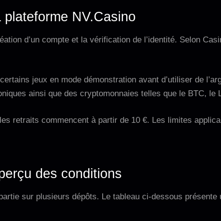
 la plateforme NV.Casino
éation d’un compte et la vérification de l’identité. Selon Ca
r certains jeux en mode démonstration avant d’utiliser de l’
roniques ainsi que des cryptomonnaies telles que le BTC, le
 retraits commencent à partir de 10 €. Les limites applicab
perçu des conditions
partie sur plusieurs dépôts. Le tableau ci-dessous présen